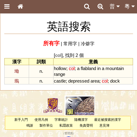
普
粵
英語搜索
所有字
|
常用字
|
冷僻字
[
col
], 找到 2 個
漢字
詞類
意義
hollow
;
col
;
a
flabland
in
a
mountain
坳
n.
range
塢
n.
castle
;
depressed
area
;
col
;
dock
新手入門
使用凡例
字庫統計
隨機漢字
最近被搜索的漢字
鳴謝
製作單位
私隱政策
免責聲明
意見簿
（
管理員
）