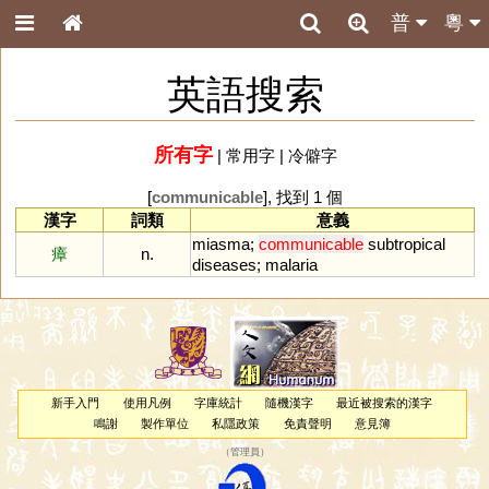
普
粵
英語搜索
所有字
|
常用字
|
冷僻字
[
communicable
], 找到 1 個
漢字
詞類
意義
miasma
;
communicable
subtropical
瘴
n.
diseases
;
malaria
新手入門
使用凡例
字庫統計
隨機漢字
最近被搜索的漢字
鳴謝
製作單位
私隱政策
免責聲明
意見簿
（
管理員
）