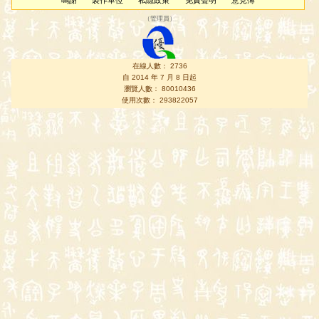
鳴謝
製作單位
私隱政策
免責聲明
意見簿
（
管理員
）
在線人數： 2736
自 2014 年 7 月 8 日起
瀏覽人數： 80010436
使用次數： 293822057