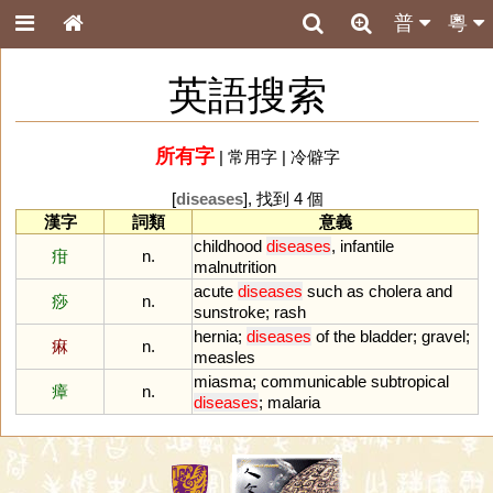
普
粵
英語搜索
所有字
|
常用字
|
冷僻字
[
diseases
], 找到 4 個
漢字
詞類
意義
childhood
diseases
,
infantile
疳
n.
malnutrition
acute
diseases
such
as
cholera
and
痧
n.
sunstroke
;
rash
hernia
;
diseases
of
the
bladder
;
gravel
;
痳
n.
measles
miasma
;
communicable
subtropical
瘴
n.
diseases
;
malaria