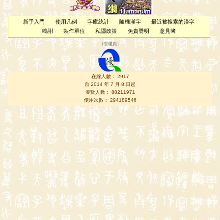
新手入門
使用凡例
字庫統計
隨機漢字
最近被搜索的漢字
鳴謝
製作單位
私隱政策
免責聲明
意見簿
（
管理員
）
在線人數： 2917
自 2014 年 7 月 8 日起
瀏覽人數： 80211971
使用次數： 294189546