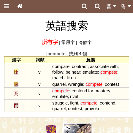
普
粵
英語搜索
所有字
|
常用字
|
冷僻字
[
compete
], 找到 4 個
漢字
詞類
意義
compare
;
contrast
;
associate
with
;
比
v.
follow
;
be
near
;
emulate
;
compete
;
match
;
liken
競
v.
quarrel
,
wrangle
;
compete
,
contest
compete
;
contend
for
mastery
;
賽
v.
emulate
;
rival
struggle
,
fight
,
compete
,
contend
,
鬥
v.
quarrel
,
contest
,
provoke