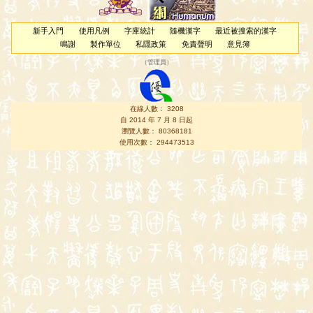
新手入門
使用凡例
字庫統計
隨機漢字
最近被搜索的漢字
鳴謝
製作單位
私隱政策
免責聲明
意見簿
（
管理員
）
在線人數： 3208
自 2014 年 7 月 8 日起
瀏覽人數： 80368181
使用次數： 294473513