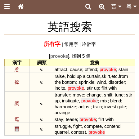
普
粵
英語搜索
所有字
|
常用字
|
冷僻字
[
provoke
], 找到 5 個
漢字
詞類
意義
惹
v.
attract
,
cause
;
offend
;
provoke
;
stain
raise
,
hold
up
a
curtain
,
skirt
,
etc
.
from
撩
v.
the
bottom
;
sprinkle
;
wind
,
disorder
;
incite
,
provoke
,
stir
up
;
flirt
with
transfer
;
move
;
change
,
shift
;
tune
;
stir
up
,
instigate
,
provoke
;
mix
;
blend
;
調
v.
harmonize
;
adjust
;
train
;
investigate
;
arrange
逗
v.
stay
;
tease
;
provoke
;
flirt
with
struggle
,
fight
,
compete
,
contend
,
鬥
v.
quarrel
,
contest
,
provoke