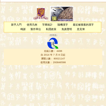
新手入門
使用凡例
字庫統計
隨機漢字
最近被搜索的漢字
鳴謝
製作單位
私隱政策
免責聲明
意見簿
（
管理員
）
在線人數： 4496
自 2014 年 7 月 8 日起
瀏覽人數： 80021147
使用次數： 293846598