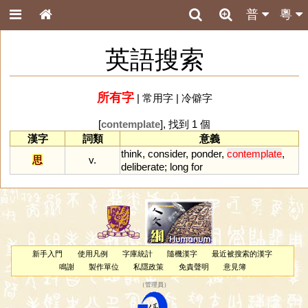
普
粵
英語搜索
所有字
|
常用字
|
冷僻字
[
contemplate
], 找到 1 個
漢字
詞類
意義
think
,
consider
,
ponder
,
contemplate
,
思
v.
deliberate
;
long
for
新手入門
使用凡例
字庫統計
隨機漢字
最近被搜索的漢字
鳴謝
製作單位
私隱政策
免責聲明
意見簿
（
管理員
）