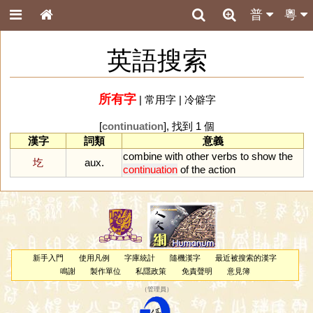
普
粵
英語搜索
所有字
|
常用字
|
冷僻字
[
continuation
], 找到 1 個
漢字
詞類
意義
combine
with
other
verbs
to
show
the
圪
aux.
continuation
of
the
action
新手入門
使用凡例
字庫統計
隨機漢字
最近被搜索的漢字
鳴謝
製作單位
私隱政策
免責聲明
意見簿
（
管理員
）