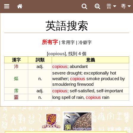
普
粵
英語搜索
所有字
|
常用字
|
冷僻字
[
copious
], 找到 4 個
漢字
詞類
意義
沛
adj.
copious
;
abundant
severe
drought
;
exceptionally
hot
熰
n.
weather
;
copious
smoke
produced
by
smouldering
firewood
霈
adj.
copious
;
self
-
satisfied
,
self
-
important
霖
n.
long
spell
of
rain
,
copious
rain