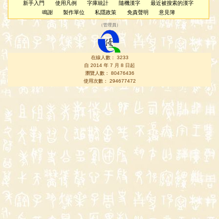
新手入門
使用凡例
字庫統計
隨機漢字
最近被搜索的漢字
鳴謝
製作單位
私隱政策
免責聲明
意見簿
（
管理員
）
在線人數： 3233
自 2014 年 7 月 8 日起
瀏覽人數： 80476436
使用次數： 294677472