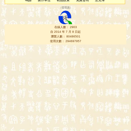
鳴謝
製作單位
私隱政策
免責聲明
意見簿
（
管理員
）
在線人數： 2903
自 2014 年 7 月 8 日起
瀏覽人數： 80486501
使用次數： 294697957