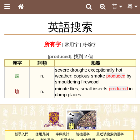
普
粵
英語搜索
所有字
|
常用字
|
冷僻字
[
produced
], 找到 2 個
漢字
詞類
意義
severe
drought
;
exceptionally
hot
熰
n.
weather
;
copious
smoke
produced
by
smouldering
firewood
minute
flies
,
small
insects
produced
in
蠛
n.
damp
places
新手入門
使用凡例
字庫統計
隨機漢字
最近被搜索的漢字