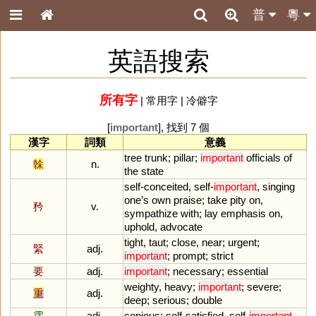
普
粵
英語搜索
所有字
|
常用字
|
冷僻字
[
important
], 找到 7 個
漢字
詞類
意義
tree
trunk
;
pillar
;
important
officials
of
榦
n.
the
state
self
-
conceited
,
self
-
important
,
singing
one
’
s
own
praise
;
take
pity
on
,
矜
v.
sympathize
with
;
lay
emphasis
on
,
uphold
,
advocate
tight
,
taut
;
close
,
near
;
urgent
;
緊
adj.
important
;
prompt
;
strict
要
adj.
important
;
necessary
;
essential
weighty
,
heavy
;
important
;
severe
;
重
adj.
deep
;
serious
;
double
霈
adj.
copious
;
self
-
satisfied
,
self
-
important