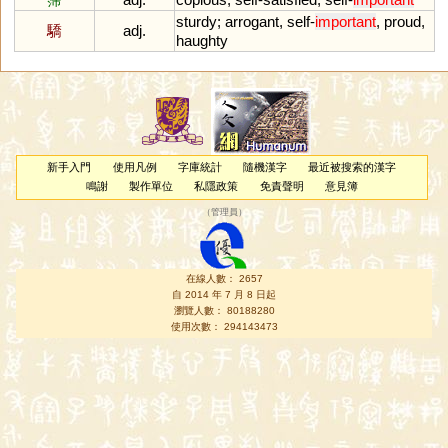
sturdy
;
arrogant
,
self
-
important
,
proud
,
驕
adj.
haughty
新手入門
使用凡例
字庫統計
隨機漢字
最近被搜索的漢字
鳴謝
製作單位
私隱政策
免責聲明
意見簿
（
管理員
）
在線人數： 2657
自 2014 年 7 月 8 日起
瀏覽人數： 80188280
使用次數： 294143473