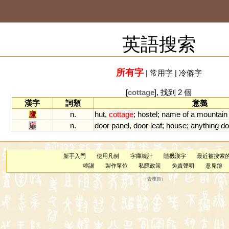
英語搜索
所有字
|
常用字
|
冷僻字
[
cottage
], 找到 2 個
漢字
詞類
意義
廬
n.
hut
,
cottage
;
hostel
;
name
of
a
mountain
扉
n.
door
panel
,
door
leaf
;
house
;
anything
do
新手入門
使用凡例
字庫統計
隨機漢字
最近被搜索
鳴謝
製作單位
私隱政策
免責聲明
意見簿
（
管理員
）