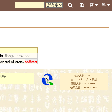
普
粵
in
Jiangxi
province
or
-
leaf
shaped
;
cottage
在線人數： 3176
的漢字
自 2014 年 7 月 8 日起
瀏覽人數： 80360306
使用次數： 294457899