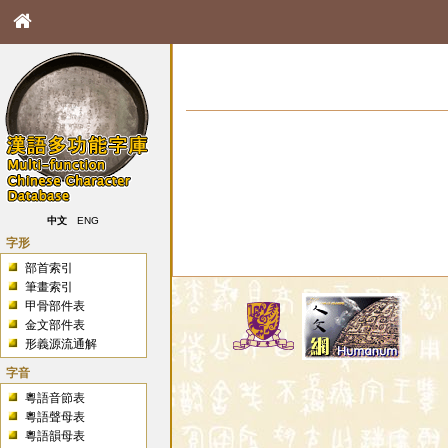
中文
ENG
字形
部首索引
筆畫索引
甲骨部件表
金文部件表
形義源流通解
字音
粵語音節表
粵語聲母表
粵語韻母表