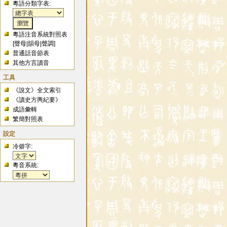
粵語分類字表:
粵語注音系統對照表
[
聲母
|
韻母
|
聲調
]
普通話音節表
其他方言讀音
工具
《說文》全文索引
《讀史方輿紀要》
成語彙輯
繁簡對照表
設定
冷僻字:
粵音系統: