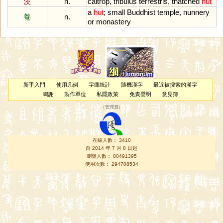
茨
n.
caltrop
,
tribulus
terrestris
,
thatched
hut
a
hut
;
small
Buddhist
temple
,
nunnery
菴
n.
or
monastery
新手入門
使用凡例
字庫統計
隨機漢字
最近被搜索的漢字
鳴謝
製作單位
私隱政策
免責聲明
意見簿
（
管理員
）
在線人數： 3410
自 2014 年 7 月 8 日起
瀏覽人數： 80491395
使用次數： 294708534