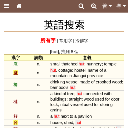
普
粵
英語搜索
所有字
|
常用字
|
冷僻字
[
hut
], 找到 8 個
漢字
詞類
意義
庵
n.
small
thatched
hut
;
nunnery
;
temple
hut
,
cottage
;
hostel
;
name
of
a
廬
n.
mountain
in
Jiangxi
province
drinking
vessel
made
of
crooked
wood
;
棬
n.
bamboo
'
s
hut
a
kind
of
tree
;
hut
connected
with
buildings
;
straight
wood
used
for
door
槤
n.
lock
;
ritual
vessel
used
for
storing
grains
簃
n.
a
hut
next
to
a
pavilion
舍
n.
house
,
shed
,
hut