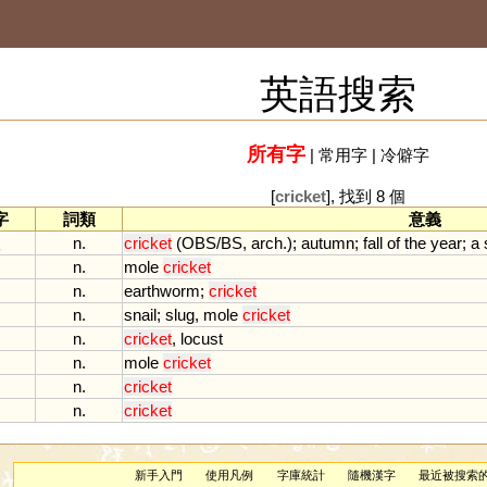
英語搜索
所有字
|
常用字
|
冷僻字
[
cricket
], 找到 8 個
字
詞類
意義
n.
cricket
(
OBS
/
BS
,
arch
.);
autumn
;
fall
of
the
year
;
a
n.
mole
cricket
n.
earthworm
;
cricket
n.
snail
;
slug
,
mole
cricket
n.
cricket
,
locust
n.
mole
cricket
n.
cricket
n.
cricket
新手入門
使用凡例
字庫統計
隨機漢字
最近被搜索