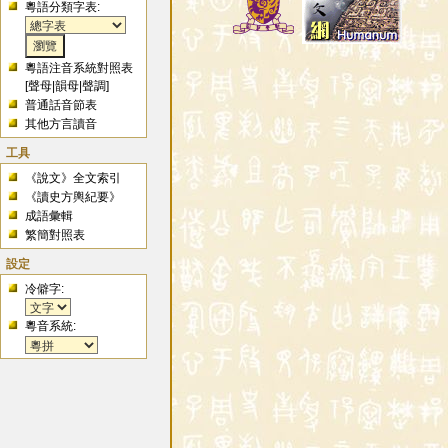
粵語分類字表:
粵語注音系統對照表
[
聲母
|
韻母
|
聲調
]
普通話音節表
其他方言讀音
工具
《說文》全文索引
《讀史方輿紀要》
成語彙輯
繁簡對照表
設定
冷僻字:
粵音系統: