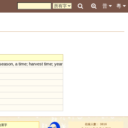
普
粵
season
,
a
time
;
harvest
time
;
year
在線人數： 3816
的漢字