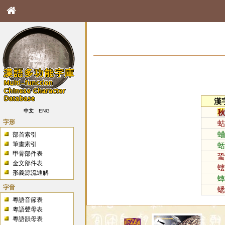
漢
秋
中文
ENG
字形
蛄
蛐
部首索引
筆畫索引
蛞
甲骨部件表
蛩
金文部件表
螻
形義源流通解
蟀
字音
蟋
粵語音節表
粵語聲母表
粵語韻母表