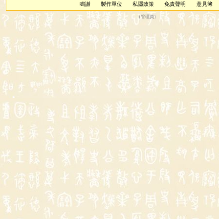
鳴謝
製作單位
私隱政策
免責聲明
意見簿
（
管理員
）