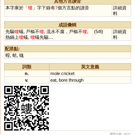
其他方言讀音
嵧
媹
熡
蓅
藰
麍
裗
本字庫於「
螻
」字下錄有
7
個方言點的讀音
詳細資
料
成語彙輯
先驅
螻
蟻, 戶樞不
螻
, 流水不腐，戶樞不
螻
,
(5/8)
詳細資
熱鍋上
螻
蟻,
螻
蟻先驅…
料
配搭點:
螲
,
蛞
,
蛖
詞類
英文意義
n.
mole
cricket
v.
eat
,
bore
through
瀏覽次數: 5837