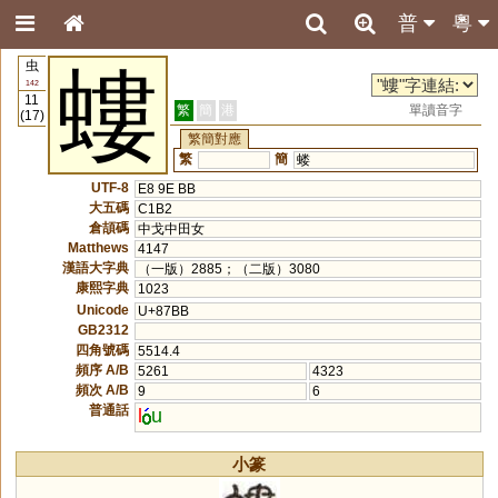
普
粵
虫
螻
142
11
繁
簡
港
單讀音字
(17)
繁簡對應
繁
簡
蝼
UTF-8
E8 9E BB
大五碼
C1B2
倉頡碼
中戈中田女
Matthews
4147
漢語大字典
（一版）2885；（二版）3080
康熙字典
1023
Unicode
U+87BB
GB2312
四角號碼
5514.4
頻序 A/B
5261
4323
頻次 A/B
9
6
普通話
l
u
小篆