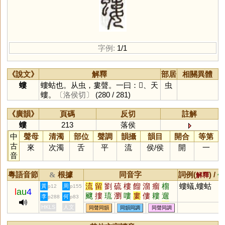
字例:
1/1
《說文》
解釋
部居
相關異體
螻
螻蛄也。从虫，婁聲。一曰：𧐡、天
虫
螻。
〔洛侯切〕
(280 / 281)
《廣韻》
頁碼
反切
註解
螻
213
落侯
中
聲母
清濁
部位
聲調
韻攝
韻目
開合
等第
古
來
次濁
舌
平
流
侯
/
侯
開
一
音
粵語音節
根據
同音字
詞例(
) /
&
解釋
備
流
留
劉
硫
樓
餾
溜
瘤
榴
螻蟻,螻蛄
黃
周
p12
p155
l
au
4
飀
摟
琉
瀏
嘍
婁
僂
耬
遛
李
何
p288
p83
髏
斿
蹓
鎦
旒
蔞
鎏
漊
鏐
HKLS
人文
同聲同韻
同韻同調
同聲同調
鶹
窶
漻
摎
慺
廔
寠
艛
蟉
懰
鞻
飂
騮
鰡
膢
塿
鷚
鷜