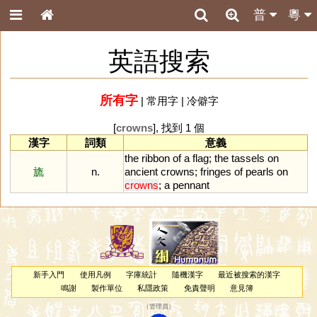
普
粵
英語搜索
所有字
|
常用字
|
冷僻字
[
crowns
], 找到 1 個
漢字
詞類
意義
the
ribbon
of
a
flag
;
the
tassels
on
旒
n.
ancient
crowns
;
fringes
of
pearls
on
crowns
;
a
pennant
新手入門
使用凡例
字庫統計
隨機漢字
最近被搜索的漢字
鳴謝
製作單位
私隱政策
免責聲明
意見簿
（
管理員
）