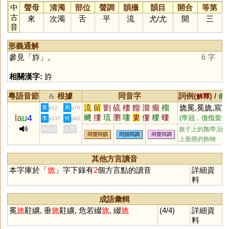
中
聲母
清濁
部位
聲調
韻攝
韻目
開合
等第
古
來
次濁
舌
平
流
尤
/
尤
開
三
音
形義通解
參見「
斿
」。
6 字
相關漢字:
斿
粵語音節
根據
同音字
詞例(
) /
&
解釋
備
流
留
劉
硫
樓
餾
溜
瘤
榴
旒冕,冕旒,宸
黃
周
p12
p70
l
au
4
飀
摟
琉
瀏
嘍
婁
僂
耬
螻
(帝冠，借指皇帝
李
何
p137
p82
遛
髏
斿
蹓
鎦
蔞
鎏
漊
鏐
HKLS
人文
旗子上的飄帶;冠
同聲同韻
同韻同調
同聲同調
鶹
窶
漻
摎
慺
廔
寠
艛
蟉
上垂懸的飾物
懰
鞻
飂
騮
鰡
膢
塿
鷚
鷜
嵧
媹
熡
蓅
藰
麍
裗
其他方言讀音
本字庫於「
旒
」字下錄有
2
個方言點的讀音
詳細資
料
成語彙輯
冕
旒
黈纊, 垂
旒
黈纊, 危若綴
旒
, 綴
旒
(4/4)
詳細資
料