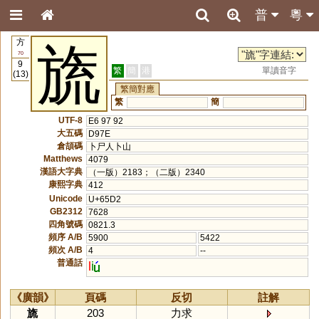
普
粵
方
旒
70
9
繁
簡
港
單讀音字
(13)
繁簡對應
繁
簡
UTF-8
E6 97 92
大五碼
D97E
倉頡碼
卜尸人卜山
Matthews
4079
漢語大字典
（一版）2183；（二版）2340
康熙字典
412
Unicode
U+65D2
GB2312
7628
四角號碼
0821.3
頻序 A/B
5900
5422
頻次 A/B
4
--
普通話
l
i
《廣韻》
頁碼
反切
註解
旒
203
力求