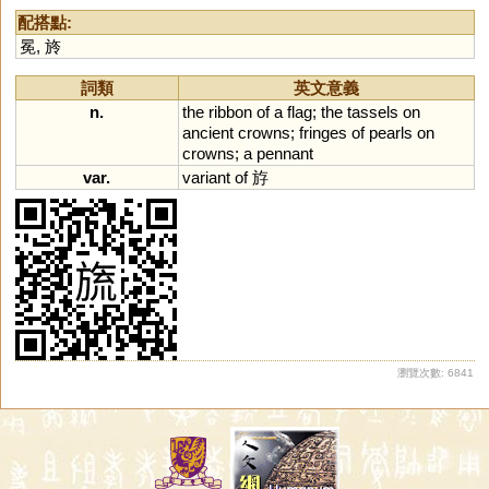
配搭點:
冕
,
旍
詞類
英文意義
n.
the
ribbon
of
a
flag
;
the
tassels
on
ancient
crowns
;
fringes
of
pearls
on
crowns
;
a
pennant
var.
variant
of
斿
瀏覽次數: 6841