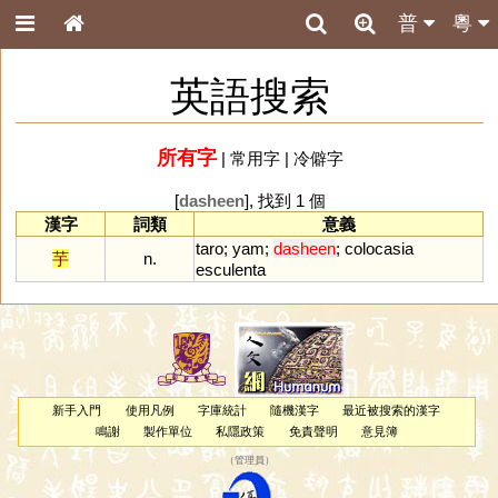
普
粵
英語搜索
所有字
|
常用字
|
冷僻字
[
dasheen
], 找到 1 個
漢字
詞類
意義
taro
;
yam
;
dasheen
;
colocasia
芋
n.
esculenta
新手入門
使用凡例
字庫統計
隨機漢字
最近被搜索的漢字
鳴謝
製作單位
私隱政策
免責聲明
意見簿
（
管理員
）