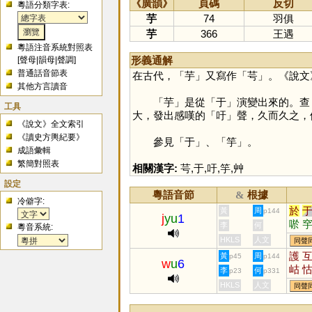
《廣韻》
頁碼
反切
粵語分類字表:
芋
74
羽俱
芋
366
王遇
粵語注音系統對照表
形義通解
[
聲母
|
韻母
|
聲調
]
普通話音節表
在古代，「
芋
」又寫作「
芌
」。《說文
其他方言讀音
「
芋
」是從「
于
」演變出來的。查
工具
大，發出感嘆的「
吁
」聲，久而久之，
《說文》全文索引
《讀史方輿紀要》
參見「
于
」、「
竽
」。
成語彙輯
繁簡對照表
相關漢字:
芌
,
于
,
吁
,
竽
,
艸
設定
粵語音節
根據
&
冷僻字:
於
黃
周
p144
j
yu
1
唹
李
何
粵音系統:
HKLS
人文
同聲
護
黃
周
p45
p144
w
u
6
岵
李
何
p23
p331
熩
HKLS
人文
同聲
芐