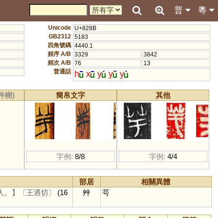
普
粵
Unicode
U+828B
GB2312
5183
四角號碼
4440.1
頻序 A/B
3329
3842
頻次 A/B
76
13
普通話
h
x
y
y
y
件樹)
簡帛文字
其他
字例:
8/8
字例:
4/4
部居
相關異體
人。】
〔王遇切〕
(16
艸
芌