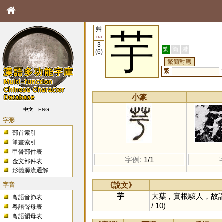
艸
芋
140
3
繁
簡
港
(6)
繁簡對應
繁
小篆
中文
ENG
字形
部首索引
筆畫索引
甲骨部件表
字例:
1/1
金文部件表
形義源流通解
字音
《說文》
芋
大葉，實根駭人，故
粵語音節表
/ 10)
粵語聲母表
粵語韻母表