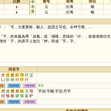
註解
聲母
清濁
部位
中
古
云
次濁
喉
音
云
次濁
喉
》：「芌，大葉實根，駭人，故謂之芌也。从艸亏聲。」
「
于
」的本義為帶「送氣」或「感嘆」意味的「
吁
」，故後來除衍生
便於「
于
」的原字上加注「
艸
」而成「
芋
」字。
同音字
于
淤
迂
瘀
紆
邘
杅
盓
穻
凵
箊
陓
衧
玗
扜
覆蓋
同韻
同韻同調
同聲同調
互
戶
滬
穫
扈
祜
冱
鄠
芋頭,芋圓,芋泥,竹芋
怙
楛
瓠
酤
嫭
綔
蔰
昈
雽
槴
婟
濩
頀
韄
臒
嫮
同韻
同韻同調
同聲同調
枑
沍