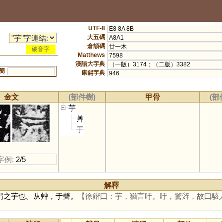
UTF-8
E8 8A 8B
大五碼
A8A1
倉頡碼
廿一木
破音字
Matthews
7598
漢語大字典
（一版）3174；（二版）3382
簡
康熙字典
946
金文
(部件樹)
甲骨
(部
芋
艸
于
字例:
2/5
解釋
謂之芋也。从艸，于聲。
【徐鍇曰：芋，猶言吁。吁，驚辤，故曰駭