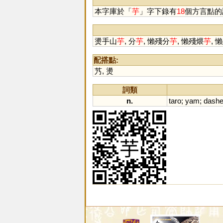
本字庫於「
芋
」字下錄有
18
個方言點的
燙手山
芋
, 分
芋
, 懶殘分
芋
, 懶殘煨
芋
, 
配搭點:
艿
,
燙
詞類
n.
taro
;
yam
;
dash