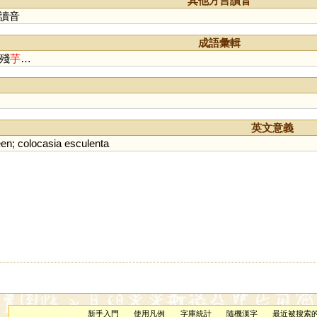
其他方言讀音
讀音
成語彙輯
懶殘
芋
…
英文意義
een
;
colocasia
esculenta
新手入門
使用凡例
字庫統計
隨機漢字
最近被搜索