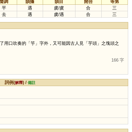
聲調
韻攝
韻目
開合
等第
平
遇
虞
/
虞
合
三
去
遇
虞
/
遇
合
三
了用口吹奏的「
竽
」字外，又可能因古人見「芋頭」之塊頭之
166 字
詞例(
) /
解釋
備註