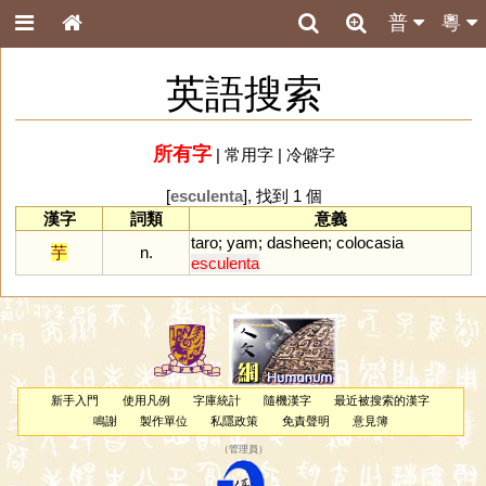
普
粵
英語搜索
所有字
|
常用字
|
冷僻字
[
esculenta
], 找到 1 個
漢字
詞類
意義
taro
;
yam
;
dasheen
;
colocasia
芋
n.
esculenta
新手入門
使用凡例
字庫統計
隨機漢字
最近被搜索的漢字
鳴謝
製作單位
私隱政策
免責聲明
意見簿
（
管理員
）