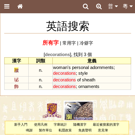
普
粵
英語搜索
所有字
|
常用字
|
冷僻字
[
decorations
], 找到 3 個
漢字
詞類
意義
woman
'
s
personal
adornments
;
妝
n.
decorations
;
style
珌
n.
decorations
of
sheath
飾
n.
decorations
;
ornaments
新手入門
使用凡例
字庫統計
隨機漢字
最近被搜索的漢字
鳴謝
製作單位
私隱政策
免責聲明
意見簿