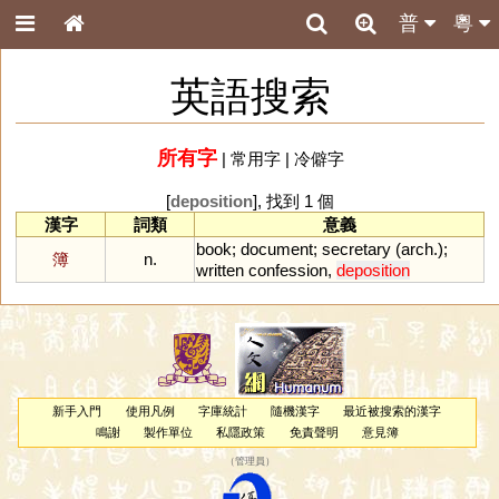
普
粵
英語搜索
所有字
|
常用字
|
冷僻字
[
deposition
], 找到 1 個
漢字
詞類
意義
book
;
document
;
secretary
(
arch
.);
簿
n.
written
confession
,
deposition
新手入門
使用凡例
字庫統計
隨機漢字
最近被搜索的漢字
鳴謝
製作單位
私隱政策
免責聲明
意見簿
（
管理員
）