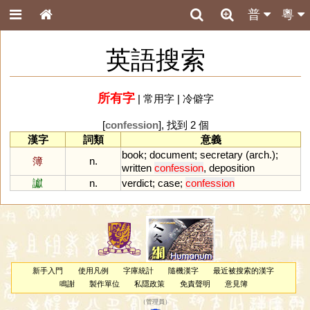
普
粵
英語搜索
所有字
|
常用字
|
冷僻字
[
confession
], 找到 2 個
漢字
詞類
意義
book
;
document
;
secretary
(
arch
.);
簿
n.
written
confession
,
deposition
讞
n.
verdict
;
case
;
confession
新手入門
使用凡例
字庫統計
隨機漢字
最近被搜索的漢字
鳴謝
製作單位
私隱政策
免責聲明
意見簿
（
管理員
）