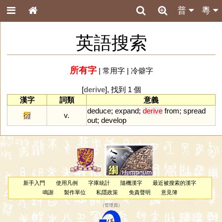
普
粵
英語搜索
所有字
|
常用字
|
冷僻字
[
derive
], 找到 1 個
漢字
詞類
意義
deduce
;
expand
;
derive
from
;
spread
衍
v.
out
;
develop
新手入門
使用凡例
字庫統計
隨機漢字
最近被搜索的漢字
鳴謝
製作單位
私隱政策
免責聲明
意見簿
（
管理員
）