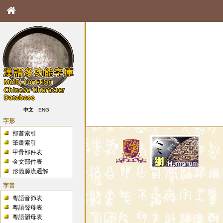
中文
ENG
字形
部首索引
筆畫索引
甲骨部件表
金文部件表
形義源流通解
字音
粵語音節表
粵語聲母表
粵語韻母表