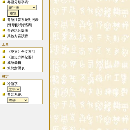
粵語分類字表:
粵語注音系統對照表
[
聲母
|
韻母
|
聲調
]
普通話音節表
其他方言讀音
工具
《說文》全文索引
《讀史方輿紀要》
成語彙輯
繁簡對照表
設定
冷僻字:
粵音系統: