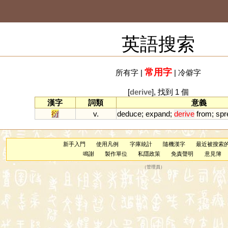
英語搜索
常用字
所有字
|
|
冷僻字
[
derive
], 找到 1 個
漢字
詞類
意義
衍
v.
deduce
;
expand
;
derive
from
;
spr
新手入門
使用凡例
字庫統計
隨機漢字
最近被搜索
鳴謝
製作單位
私隱政策
免責聲明
意見簿
（
管理員
）