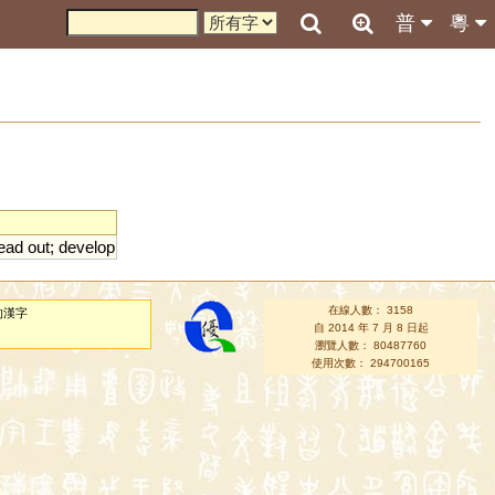
普
粵
ead
out
;
develop
在線人數： 3158
的漢字
自 2014 年 7 月 8 日起
瀏覽人數： 80487760
使用次數： 294700165