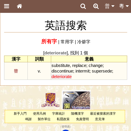
普
粵
英語搜索
所有字
|
常用字
|
冷僻字
[
deteriorate
], 找到 1 個
漢字
詞類
意義
substitute
,
replace
;
change
;
替
v.
discontinue
;
intermit
;
supersede
;
deteriorate
新手入門
使用凡例
字庫統計
隨機漢字
最近被搜索的漢字
鳴謝
製作單位
私隱政策
免責聲明
意見簿
（
管理員
）