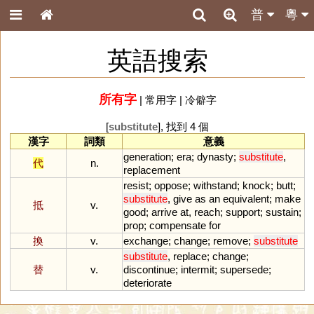
普
粵
英語搜索
所有字
|
常用字
|
冷僻字
[
substitute
], 找到 4 個
漢字
詞類
意義
generation
;
era
;
dynasty
;
substitute
,
代
n.
replacement
resist
;
oppose
;
withstand
;
knock
;
butt
;
substitute
,
give
as
an
equivalent
;
make
抵
v.
good
;
arrive
at
,
reach
;
support
;
sustain
;
prop
;
compensate
for
換
v.
exchange
;
change
;
remove
;
substitute
substitute
,
replace
;
change
;
替
v.
discontinue
;
intermit
;
supersede
;
deteriorate