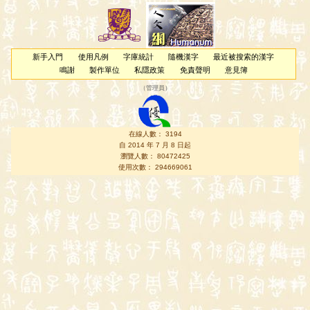
新手入門
使用凡例
字庫統計
隨機漢字
最近被搜索的漢字
鳴謝
製作單位
私隱政策
免責聲明
意見簿
（
管理員
）
在線人數： 3194
自 2014 年 7 月 8 日起
瀏覽人數： 80472425
使用次數： 294669061