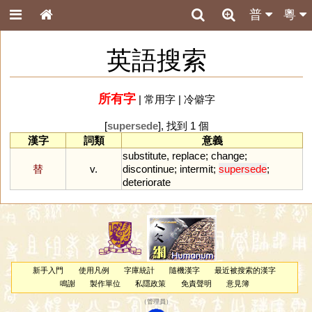
普
粵
英語搜索
所有字
|
常用字
|
冷僻字
[
supersede
], 找到 1 個
漢字
詞類
意義
substitute
,
replace
;
change
;
替
v.
discontinue
;
intermit
;
supersede
;
deteriorate
新手入門
使用凡例
字庫統計
隨機漢字
最近被搜索的漢字
鳴謝
製作單位
私隱政策
免責聲明
意見簿
（
管理員
）