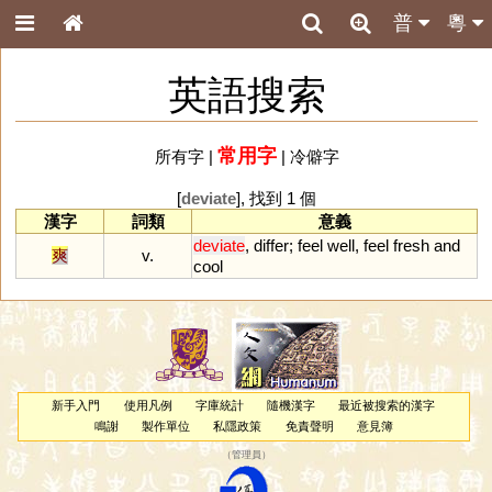
普
粵
英語搜索
常用字
所有字
|
|
冷僻字
[
deviate
], 找到 1 個
漢字
詞類
意義
deviate
,
differ
;
feel
well
,
feel
fresh
and
爽
v.
cool
新手入門
使用凡例
字庫統計
隨機漢字
最近被搜索的漢字
鳴謝
製作單位
私隱政策
免責聲明
意見簿
（
管理員
）