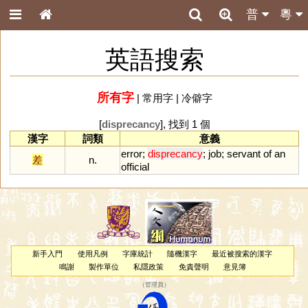
普
粵
英語搜索
所有字
|
常用字
|
冷僻字
[
disprecancy
], 找到 1 個
漢字
詞類
意義
error
;
disprecancy
;
job
;
servant
of
an
差
n.
official
新手入門
使用凡例
字庫統計
隨機漢字
最近被搜索的漢字
鳴謝
製作單位
私隱政策
免責聲明
意見簿
（
管理員
）