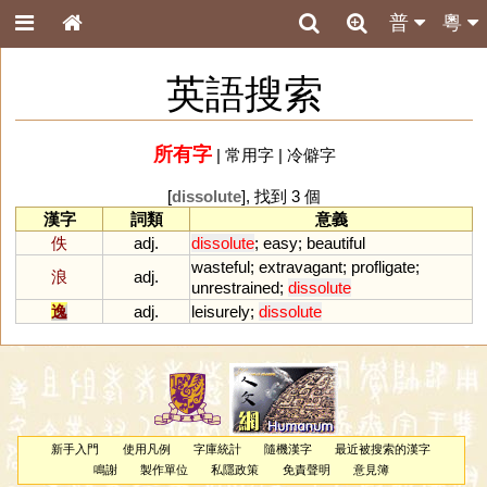
普
粵
英語搜索
所有字
|
常用字
|
冷僻字
[
dissolute
], 找到 3 個
漢字
詞類
意義
佚
adj.
dissolute
;
easy
;
beautiful
wasteful
;
extravagant
;
profligate
;
浪
adj.
unrestrained
;
dissolute
逸
adj.
leisurely
;
dissolute
新手入門
使用凡例
字庫統計
隨機漢字
最近被搜索的漢字
鳴謝
製作單位
私隱政策
免責聲明
意見簿