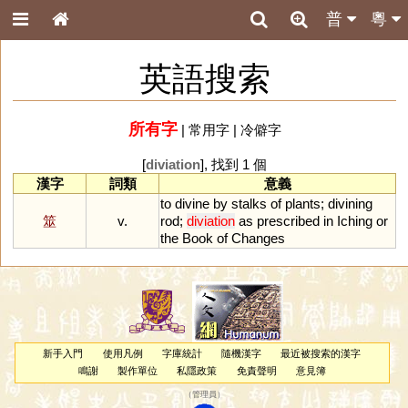
普
粵
英語搜索
所有字
|
常用字
|
冷僻字
[
diviation
], 找到 1 個
漢字
詞類
意義
to
divine
by
stalks
of
plants
;
divining
筮
v.
rod
;
diviation
as
prescribed
in
Iching
or
the
Book
of
Changes
新手入門
使用凡例
字庫統計
隨機漢字
最近被搜索的漢字
鳴謝
製作單位
私隱政策
免責聲明
意見簿
（
管理員
）