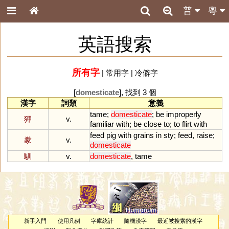
普
粵
英語搜索
所有字
|
常用字
|
冷僻字
[
domesticate
], 找到 3 個
漢字
詞類
意義
tame
;
domesticate
;
be
improperly
狎
v.
familiar
with
;
be
close
to
;
to
flirt
with
feed
pig
with
grains
in
sty
;
feed
,
raise
;
豢
v.
domesticate
馴
v.
domesticate
,
tame
新手入門
使用凡例
字庫統計
隨機漢字
最近被搜索的漢字