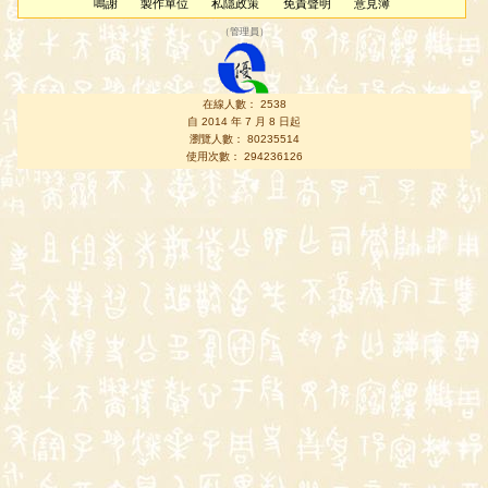
鳴謝
製作單位
私隱政策
免責聲明
意見簿
（
管理員
）
在線人數： 2538
自 2014 年 7 月 8 日起
瀏覽人數： 80235514
使用次數： 294236126