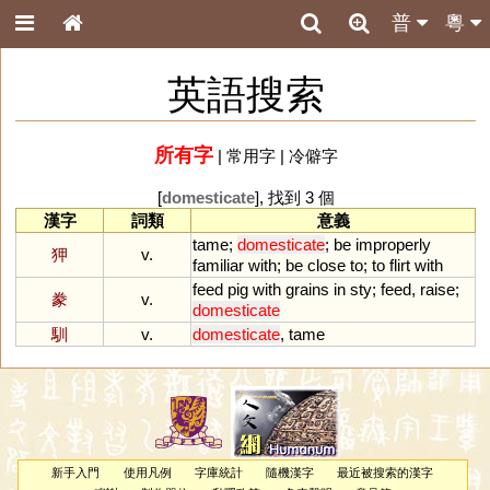
普
粵
英語搜索
所有字
|
常用字
|
冷僻字
[
domesticate
], 找到 3 個
漢字
詞類
意義
tame
;
domesticate
;
be
improperly
狎
v.
familiar
with
;
be
close
to
;
to
flirt
with
feed
pig
with
grains
in
sty
;
feed
,
raise
;
豢
v.
domesticate
馴
v.
domesticate
,
tame
新手入門
使用凡例
字庫統計
隨機漢字
最近被搜索的漢字