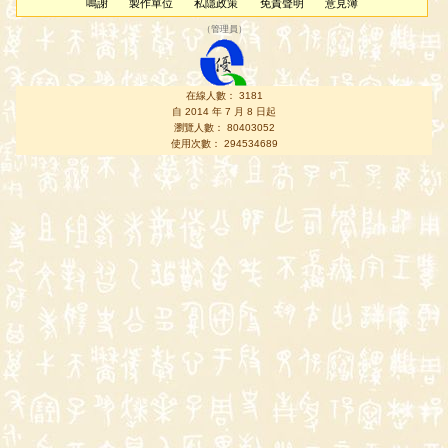
鳴謝
製作單位
私隱政策
免責聲明
意見簿
（
管理員
）
在線人數： 3181
自 2014 年 7 月 8 日起
瀏覽人數： 80403052
使用次數： 294534689