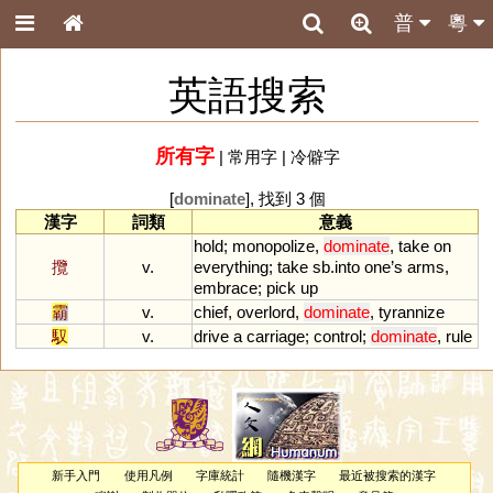
普
粵
英語搜索
所有字
|
常用字
|
冷僻字
[
dominate
], 找到 3 個
漢字
詞類
意義
hold
;
monopolize
,
dominate
,
take
on
攬
v.
everything
;
take
sb
.
into
one
’
s
arms
,
embrace
;
pick
up
霸
v.
chief
,
overlord
,
dominate
,
tyrannize
馭
v.
drive
a
carriage
;
control
;
dominate
,
rule
新手入門
使用凡例
字庫統計
隨機漢字
最近被搜索的漢字