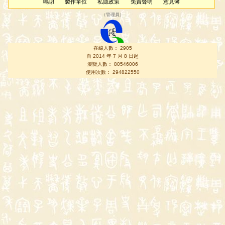
鳴謝
製作單位
私隱政策
免責聲明
意見簿
（
管理員
）
在線人數： 2905
自 2014 年 7 月 8 日起
瀏覽人數： 80546006
使用次數： 294822550