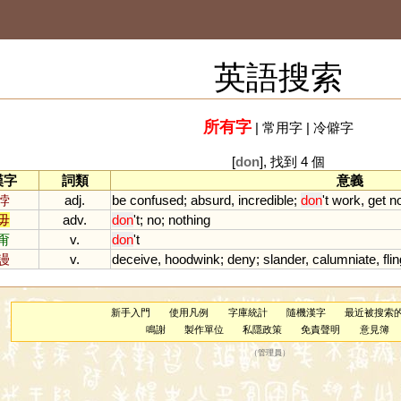
英語搜索
所有字
|
常用字
|
冷僻字
[
don
], 找到 4 個
漢字
詞類
意義
悖
adj.
be
confused
;
absurd
,
incredible
;
don
'
t
work
,
get
n
毋
adv.
don
'
t
;
no
;
nothing
甭
v.
don
'
t
謾
v.
deceive
,
hoodwink
;
deny
;
slander
,
calumniate
,
fli
新手入門
使用凡例
字庫統計
隨機漢字
最近被搜索
鳴謝
製作單位
私隱政策
免責聲明
意見簿
（
管理員
）