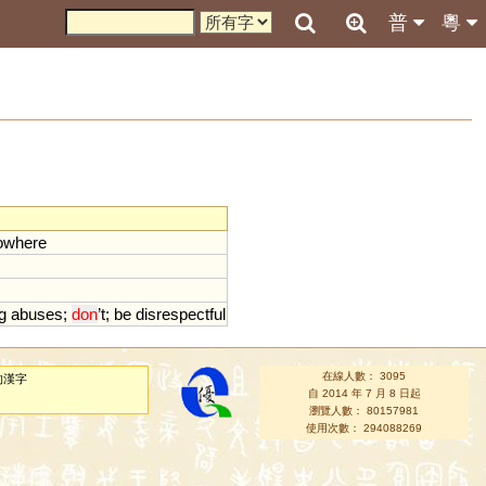
普
粵
owhere
ng
abuses
;
don
’
t
;
be
disrespectful
在線人數： 3095
的漢字
自 2014 年 7 月 8 日起
瀏覽人數： 80157981
使用次數： 294088269