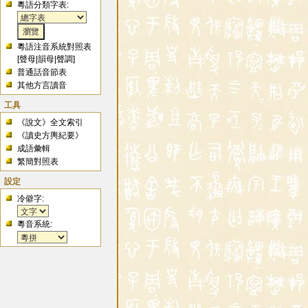
粵語分類字表:
粵語注音系統對照表
[
聲母
|
韻母
|
聲調
]
普通話音節表
其他方言讀音
工具
《說文》全文索引
《讀史方輿紀要》
成語彙輯
繁簡對照表
設定
冷僻字:
粵音系統: