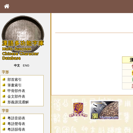
中文
ENG
字形
部首索引
筆畫索引
甲骨部件表
金文部件表
形義源流通解
字音
粵語音節表
粵語聲母表
粵語韻母表