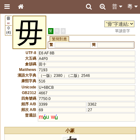
普
粵
毋
毋
80
0
繁
簡
港
單讀音字
(4)
繁簡對應
繁
簡
UTF-8
E6 AF 8B
大五碼
A4F0
倉頡碼
田十
Matthews
7193
漢語大字典
（一版）2380；（二版）2546
康熙字典
516
Unicode
U+6BCB
GB2312
4667
四角號碼
7750.0
頻序 A/B
3399
3362
頻次 A/B
69
27
普通話
m
u
w
小篆