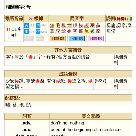
相關漢字:
母
粵語音節
根據
同音字
詞例(
) /
&
解釋
備
無
毛
模
亡
膜
摸
誣
巫
蕪
毋庸,毋寧,寧
黃
周
p33
p84
m
ou
4
摹
謨
髦
嫵
芼
氂
旄
嫫
犛
毋濫
李
何
p86
p241
譕
瞴
軞
莁
氁
枆
堥
糢
鷡
HKLS
人文
同聲同韻
同韻同調
同聲同調
橆
酕
其他方言讀音
本字庫於「
毋
」字下錄有
7
個方言點的讀音
詳細資
料
成語彙輯
少安
毋
躁, 寧缺
毋
濫, 有恃
毋
恐,
毋
望之禍,
毋
(5/27)
詳細資
望之福…
料
配搭點:
嚃
,
莒
,
柰
,
頧
詞類
英文意義
adv.
don
'
t
;
no
;
nothing
aux.
used
at
the
beginning
of
a
sentence