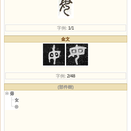
字例:
1/1
金文
字例:
2/48
(部件樹)
毋
女
◎