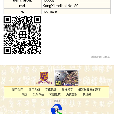
dem. pron.
nobody
rad.
KangXi
radical
No
.
80
v.
not
have
瀏覽次數: 23443
新手入門
使用凡例
字庫統計
隨機漢字
最近被搜索的漢字
鳴謝
製作單位
私隱政策
免責聲明
意見簿
（
管理員
）