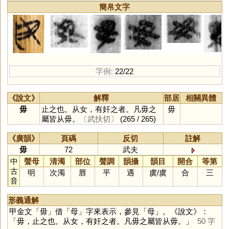
簡帛文字
字例:
22/22
《說文》
解釋
部居
相關異體
毋
止之也。从女，有奸之者。凡毋之
毋
屬皆从毋。
〔武扶切〕
(265 / 265)
《廣韻》
頁碼
反切
註解
毋
72
武夫
中
聲母
清濁
部位
聲調
韻攝
韻目
開合
等第
古
明
次濁
唇
平
遇
虞
/
虞
合
三
音
形義通解
甲金文「
毋
」借「
母
」字來表示，參見「
母
」。《說文》：
「毋，止之也。从女，有奸之者。凡毋之屬皆从毋。」
50 字