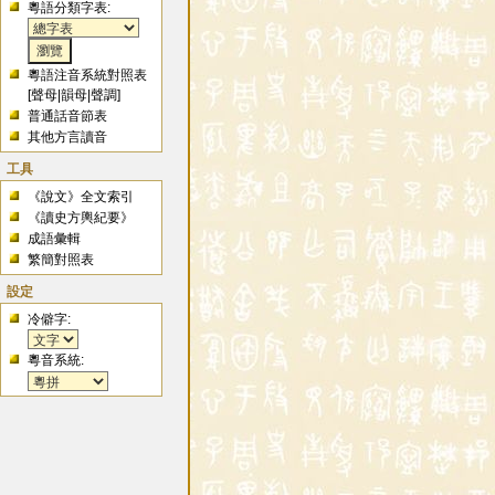
粵語分類字表:
粵語注音系統對照表
[
聲母
|
韻母
|
聲調
]
普通話音節表
其他方言讀音
工具
《說文》全文索引
《讀史方輿紀要》
成語彙輯
繁簡對照表
設定
冷僻字:
粵音系統: