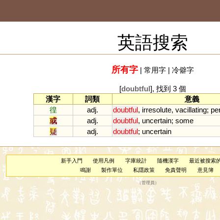
英語搜索
所有字
|
常用字
|
冷僻字
[
doubtful
], 找到 3 個
漢字
詞類
意義
徨
adj.
doubtful
,
irresolute
,
vacillating
;
pe
或
adj.
doubtful
,
uncertain
;
some
疑
adj.
doubtful
;
uncertain
新手入門
使用凡例
字庫統計
隨機漢字
最近被搜索
鳴謝
製作單位
私隱政策
免責聲明
意見簿
（
管理員
）