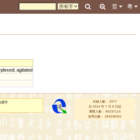
普
粵
rplexed
;
agitated
在線人數： 2577
的漢字
自 2014 年 7 月 8 日起
瀏覽人數： 80237114
使用次數： 294239361