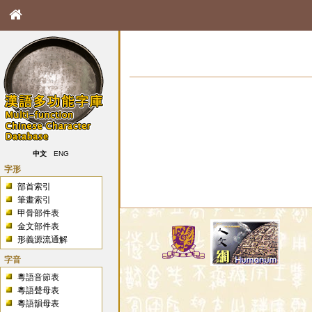
中文
ENG
字形
部首索引
筆畫索引
甲骨部件表
金文部件表
形義源流通解
字音
粵語音節表
粵語聲母表
粵語韻母表