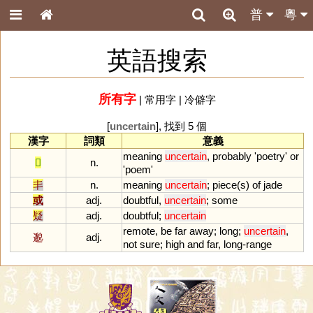
普
粵
英語搜索
所有字
|
常用字
|
冷僻字
[
uncertain
], 找到 5 個
漢字
詞類
意義
meaning
uncertain
,
probably
'
poetry
'
or
𠱾
n.
'
poem
'
丯
n.
meaning
uncertain
;
piece
(
s
)
of
jade
或
adj.
doubtful
,
uncertain
;
some
疑
adj.
doubtful
;
uncertain
remote
,
be
far
away
;
long
;
uncertain
,
邈
adj.
not
sure
;
high
and
far
,
long
-
range