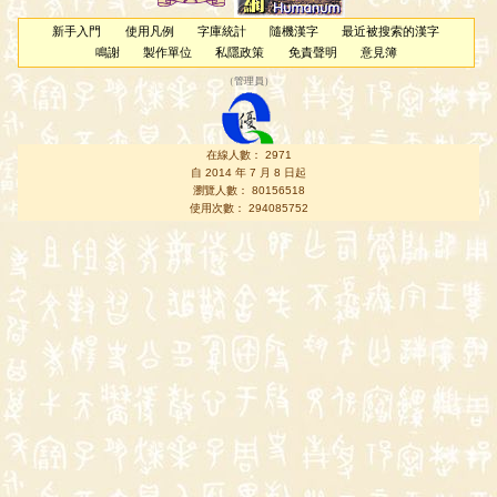
新手入門
使用凡例
字庫統計
隨機漢字
最近被搜索的漢字
鳴謝
製作單位
私隱政策
免責聲明
意見簿
（
管理員
）
在線人數： 2971
自 2014 年 7 月 8 日起
瀏覽人數： 80156518
使用次數： 294085752