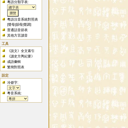
粵語分類字表:
粵語注音系統對照表
[
聲母
|
韻母
|
聲調
]
普通話音節表
其他方言讀音
工具
《說文》全文索引
《讀史方輿紀要》
成語彙輯
繁簡對照表
設定
冷僻字:
粵音系統: