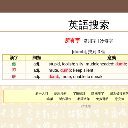
英語搜索
所有字
|
常用字
|
冷僻字
[
dumb
], 找到 3 個
漢字
詞類
意義
傻
adj.
stupid
,
foolish
;
silly
;
muddleheaded
;
dumb
啞
adj.
mute
,
dumb
;
keep
silent
瘖
adj.
dumb
,
mute
,
unable
to
speak
新手入門
使用凡例
字庫統計
隨機漢字
最近被搜索
鳴謝
製作單位
私隱政策
免責聲明
意見簿
（
管理員
）