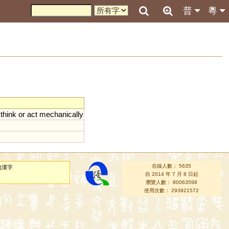
普
粵
;
think
or
act
mechanically
在線人數： 5635
的漢字
自 2014 年 7 月 8 日起
瀏覽人數： 80063598
使用次數： 293921572