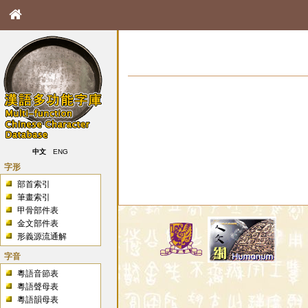
中文
ENG
字形
部首索引
筆畫索引
甲骨部件表
金文部件表
形義源流通解
字音
粵語音節表
粵語聲母表
粵語韻母表