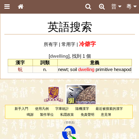
普
粵
英語搜索
冷僻字
所有字
|
常用字
|
[
dwelling
], 找到 1 個
漢字
詞類
意義
蚖
n.
newt
;
soil
dwelling
primitive
hexapod
新手入門
使用凡例
字庫統計
隨機漢字
最近被搜索的漢字
鳴謝
製作單位
私隱政策
免責聲明
意見簿
（
管理員
）