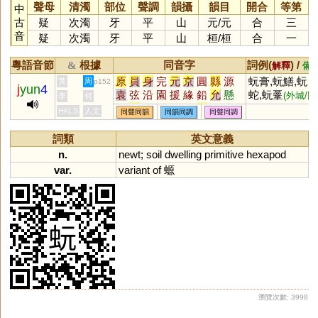
聲母
清濁
部位
聲調
韻攝
韻目
開合
等第
中
古
疑
次濁
牙
平
山
元
/
元
合
三
音
疑
次濁
牙
平
山
桓
/
桓
合
一
粵語音節
根據
同音字
詞例(
) /
&
解釋
備
原
員
身
完
元
京
圓
縣
源
蚖膏,蚖鱔,蚖
黃
周
p152
j
yun
4
袁
弦
沿
園
援
緣
鉛
允
懸
蛇,蚖鞷
(外城/比
李
何
烷
玄
丸
圜
猿
眩
沅
媛
芫
喻保障)
HKLS
人文
同聲同韻
同韻同調
同聲同調
紈
炫
轅
爰
隕
椽
黿
鳶
洹
刓
湲
螈
猨
邍
芄
櫞
壖
羱
詞類
英文意義
蝯
蝝
榬
楥
嫄
鈆
堧
玆
盷
n.
newt
;
soil
dwelling
primitive
hexapod
杬
邧
捖
媴
笎
褑
鶢
鎱
謜
var.
variant
of
螈
蒝
榞
玹
豲
妶
溒
妧
撋
忨
犉
獂
岏
伭
抏
騵
汍
瀏覽次數: 3998