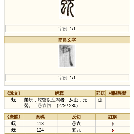
字例:
1/1
簡帛文字
字例:
1/1
《說文》
解釋
部居
相關異體
蚖
榮蚖，蛇醫以注鳴者。从虫，元
虫
聲。
〔愚袁切〕
(279 / 280)
《廣韻》
頁碼
反切
註解
蚖
113
愚袁
蚖
124
五丸