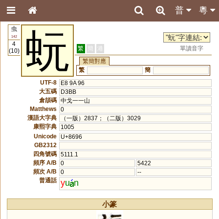
普
粵
虫
蚖
142
4
繁
簡
港
單讀音字
(10)
繁簡對應
繁
簡
UTF-8
E8 9A 96
大五碼
D3BB
倉頡碼
中戈一一山
Matthews
0
漢語大字典
（一版）2837；（二版）3029
康熙字典
1005
Unicode
U+8696
GB2312
四角號碼
5111.1
頻序 A/B
0
5422
頻次 A/B
0
--
普通話
y
u
n
小篆