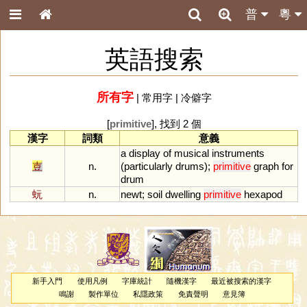
普
粵
英語搜索
所有字
|
常用字
|
冷僻字
[
primitive
], 找到 2 個
漢字
詞類
意義
a
display
of
musical
instruments
壴
n.
(
particularly
drums
);
primitive
graph
for
drum
蚖
n.
newt
;
soil
dwelling
primitive
hexapod
新手入門
使用凡例
字庫統計
隨機漢字
最近被搜索的漢字
鳴謝
製作單位
私隱政策
免責聲明
意見簿