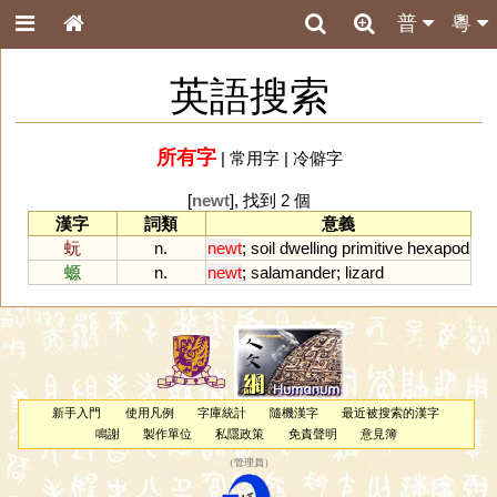
普
粵
英語搜索
所有字
|
常用字
|
冷僻字
[
newt
], 找到 2 個
漢字
詞類
意義
蚖
n.
newt
;
soil
dwelling
primitive
hexapod
螈
n.
newt
;
salamander
;
lizard
新手入門
使用凡例
字庫統計
隨機漢字
最近被搜索的漢字
鳴謝
製作單位
私隱政策
免責聲明
意見簿
（
管理員
）