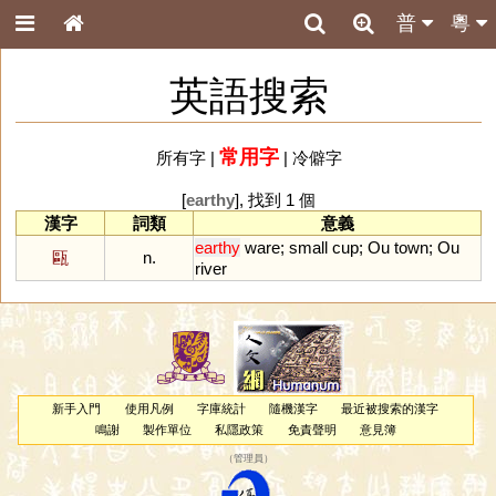
普
粵
英語搜索
常用字
所有字
|
|
冷僻字
[
earthy
], 找到 1 個
漢字
詞類
意義
earthy
ware
;
small
cup
;
Ou
town
;
Ou
甌
n.
river
新手入門
使用凡例
字庫統計
隨機漢字
最近被搜索的漢字
鳴謝
製作單位
私隱政策
免責聲明
意見簿
（
管理員
）