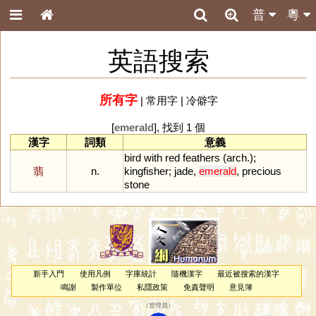
普
粵
英語搜索
所有字
|
常用字
|
冷僻字
[
emerald
], 找到 1 個
漢字
詞類
意義
bird
with
red
feathers
(
arch
.);
翡
n.
kingfisher
;
jade
,
emerald
,
precious
stone
新手入門
使用凡例
字庫統計
隨機漢字
最近被搜索的漢字
鳴謝
製作單位
私隱政策
免責聲明
意見簿
（
管理員
）