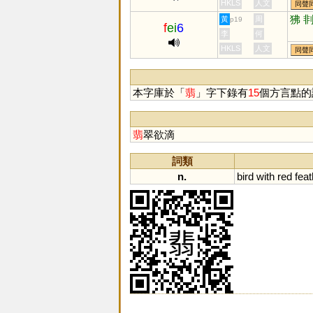
HKLS
人文
同聲
狒
黃
周
p19
f
ei
6
李
何
HKLS
人文
同聲
本字庫於「
翡
」字下錄有
15
個方言點的
翡
翠欲滴
詞類
n.
bird
with
red
fea