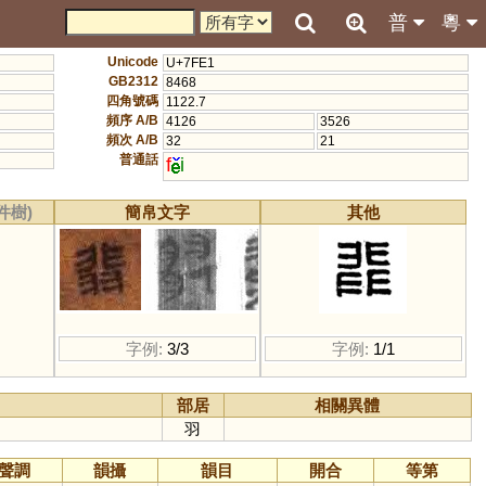
普
粵
Unicode
U+7FE1
GB2312
8468
四角號碼
1122.7
頻序 A/B
4126
3526
頻次 A/B
32
21
普通話
f
i
件樹)
簡帛文字
其他
字例:
3/3
字例:
1/1
部居
相關異體
羽
聲調
韻攝
韻目
開合
等第