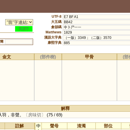
UTF-8
E7 BF A1
大五碼
BB42
倉頡碼
中卜尸一一
異讀字
Matthews
1829
漢語大字典
（一版）3349；（二版）3570
簡
康熙字典
885
金文
(部件樹)
甲骨
(部
解釋
从羽，非聲。
〔房味切〕
(75 / 69)
註解
中
聲母
清濁
部位