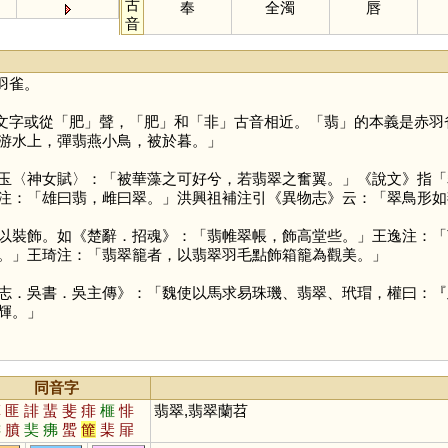
古
奉
全濁
唇
音
羽雀。
文字或從「
肥
」聲，「
肥
」和「
非
」古音相近。「
翡
」的本義是赤羽
游水上，彈翡燕小鳥，被於暮。」
玉〈神女賦〉：「被華藻之可好兮，若翡翠之奮翼。」《說文》指「
注：「雄曰翡，雌曰翠。」洪興祖補注引《異物志》云：「翠鳥形如
以裝飾。如《楚辭．招魂》：「翡帷翠帳，飾高堂些。」王逸注：「
。」王琦注：「翡翠籠者，以翡翠羽毛點飾箱籠為觀美。」
．吳書．吳主傳》：「魏使以馬求易珠璣、翡翠、玳瑁，權曰：『
輝。」
同音字
菲
匪
誹
蜚
斐
痱
榧
悱
翡翠,翡翠蘭苕
陫
膹
奜
疿
蜰
篚
棐
屝