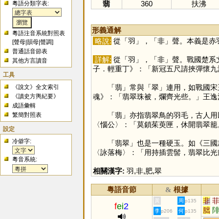
翡
360
扶沸
粵語分類字表:
形義通解
粵語注音系統對照表
略說:
從「
羽
」，「
非
」聲。本義是赤
[
聲母
|
韻母
|
聲調
]
普通話音節表
詳解:
從「
羽
」，「
非
」聲。戰國楚系
其他方言讀音
子．輕重丁》：「新冠五尺請挾彈懷九
工具
「
翡
」常與「
翠
」連用，如戰國宋
《說文》全文索引
魂》：「翡翠珠被，爛齊光些。」王逸
《讀史方輿紀要》
成語彙輯
「
翡
」亦指翡翠鳥的羽毛，古人用
繁簡對照表
〈惱公〉：「莫鎖茱萸匣，休開翡翠籠
設定
冷僻字:
「翡翠」也是一種硬玉。如《三國志
〈詠落梅〉：「用持插雲髻，翡翠比光
粵音系統:
相關漢字:
羽
,
非
,
肥
,
翠
粵語音節
根據
&
非
黃
周
p135
f
ei
2
朏
李
何
p206
p135