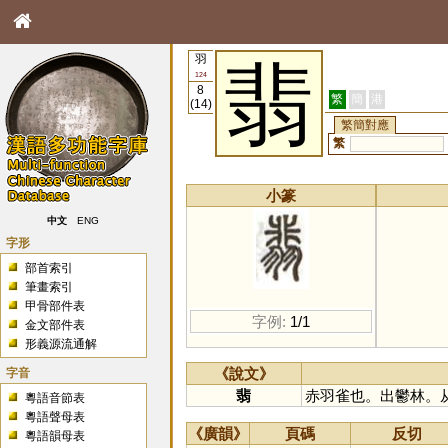
羽
翡
124
8
繁
簡
港
(14)
繁簡對應
繁
小篆
中文
ENG
字形
部首索引
筆畫索引
甲骨部件表
字例:
1/1
金文部件表
形義源流通解
字音
《說文》
翡
赤羽雀也。出鬱林。
粵語音節表
粵語聲母表
《廣韻》
頁碼
反切
粵語韻母表