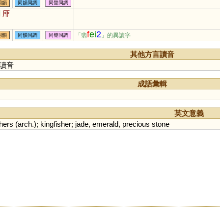
同韻
同韻同調
同聲同調
剕
厞
f
ei
2
「翡
」的異讀字
同韻
同韻同調
同聲同調
其他方言讀音
讀音
成語彙輯
英文意義
thers
(
arch
.);
kingfisher
;
jade
,
emerald
,
precious
stone