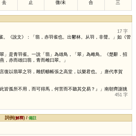
去
止
微
/
未
合
三
17 字
雀。《說文》：「翡，赤羽雀也。出鬱林。从羽，非聲。」如《管
翠
」是青羽雀。一說「
翡
」為雄鳥，「
翠
」為雌鳥。《楚辭．招
燕，赤而雄曰翡，青而雌曰翠。」
言復以翡翠之羽，雕餝幬帳張之高堂，以樂君也。」唐代李賀
此皆孤所不用，而可得馬，何苦而不聽其交易？』」南朝齊謝朓
451 字
詞例(
) /
解釋
備註