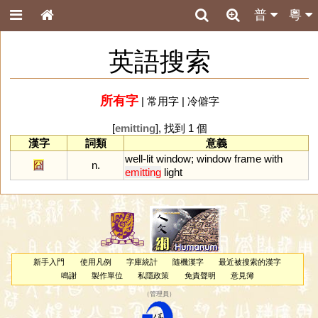
普
粵
英語搜索
所有字
|
常用字
|
冷僻字
[
emitting
], 找到 1 個
漢字
詞類
意義
well
-
lit
window
;
window
frame
with
囧
n.
emitting
light
新手入門
使用凡例
字庫統計
隨機漢字
最近被搜索的漢字
鳴謝
製作單位
私隱政策
免責聲明
意見簿
（
管理員
）