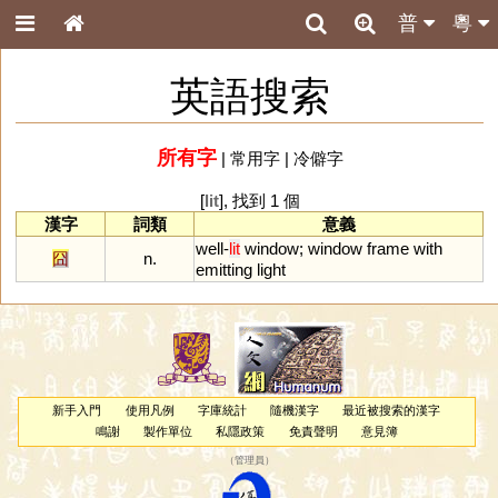
普
粵
英語搜索
所有字
|
常用字
|
冷僻字
[
lit
], 找到 1 個
漢字
詞類
意義
well
-
lit
window
;
window
frame
with
囧
n.
emitting
light
新手入門
使用凡例
字庫統計
隨機漢字
最近被搜索的漢字
鳴謝
製作單位
私隱政策
免責聲明
意見簿
（
管理員
）