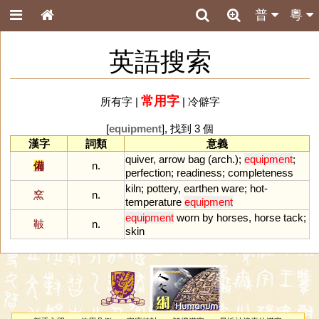
普
粵
英語搜索
常用字
所有字
|
|
冷僻字
[
equipment
], 找到 3 個
漢字
詞類
意義
quiver
,
arrow
bag
(
arch
.);
equipment
;
備
n.
perfection
;
readiness
;
completeness
kiln
;
pottery
,
earthen
ware
;
hot
-
窯
n.
temperature
equipment
equipment
worn
by
horses
,
horse
tack
;
鞁
n.
skin