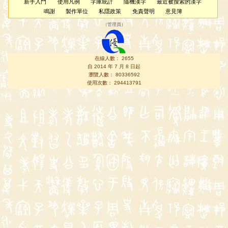
新手入門
使用凡例
字庫統計
隨機漢字
最近被搜索的漢字
鳴謝
製作單位
私隱政策
免責聲明
意見簿
（
管理員
）
在線人數： 2655
自 2014 年 7 月 8 日起
瀏覽人數： 80336592
使用次數： 294413791